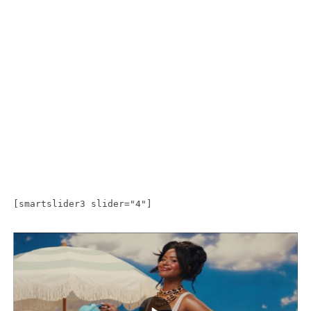
[smartslider3 slider="4"]