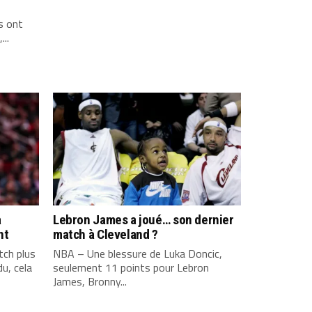
s ont
...
a
Lebron James a joué… son dernier
nt
match à Cleveland ?
ch plus
NBA – Une blessure de Luka Doncic,
u, cela
seulement 11 points pour Lebron
James, Bronny...