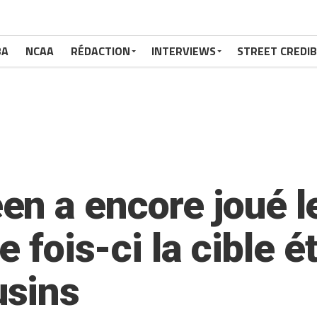
BA
NCAA
RÉDACTION
INTERVIEWS
STREET CREDIB
n a encore joué le
e fois-ci la cible é
sins