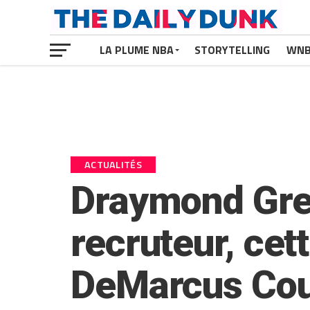
LA PLUME NBA
STORYTELLING
WN
ACTUALITÉS
Draymond Gree
recruteur, cett
DeMarcus Cou