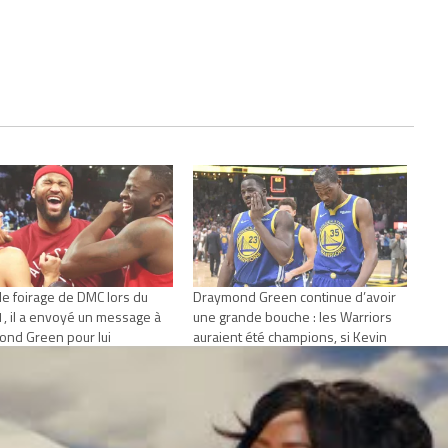
le foirage de DMC lors du
Draymond Green continue d’avoir
, il a envoyé un message à
une grande bouche : les Warriors
nd Green pour lui
auraient été champions, si Kevin
er de lui faire confiance
Durant a été présent assure
, 2019
l’intérieur
Actualités"
avril 24, 2020
Dans "Actualités"