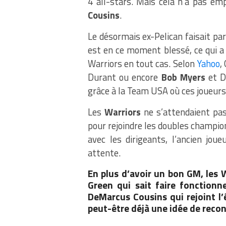
4 all-stars. Mais cela n’a pas e
Cousins
.
Le désormais ex-Pelican faisait par
est en ce moment blessé, ce qui a 
Warriors en tout cas. Selon
Yahoo
,
Durant ou encore
Bob Myers
et D
grâce à la Team USA où ces joueurs
Les
Warriors
ne s’attendaient pas
pour rejoindre les doubles champion
avec les dirigeants, l’ancien jou
attente.
En plus d’avoir un bon GM, les
Green qui sait faire fonctionn
DeMarcus Cousins qui rejoint l’
peut-être déjà une idée de recon