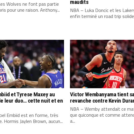
maudits
es Wolves ne font pas partie
ris pour une raison. Anthony...
NBA – Luka Doncic et les Laker
enfin terminé un road trip solide,
biid et Tyrese Maxey au
Victor Wembanyama tient s
e leur duo… cette nuit et en
revanche contre Kevin Dura
NBA – Wemby attendait ce mat
que quiconque et comme attend
el Embiid est en forme, très
a...
. Hormis Jaylen Brown, aucun...