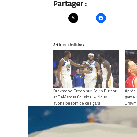
Partager :
Articles similaires
Draymond Green sur Kevin Durant
Après 
et DeMarcus Cousins : « Nous
game 1
avons besoin de ces gars »
Draymo
mai 21, 2019
demand
Dans "Actualités"
juin 4
Dans "