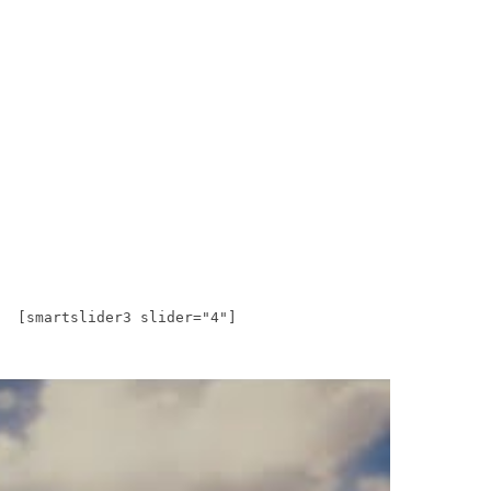
[smartslider3 slider="4"]