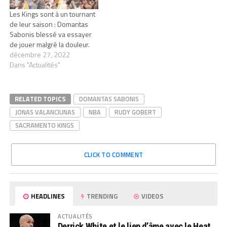
Les Kings sont à un tournant
de leur saison : Domantas
Sabonis blessé va essayer
de jouer malgré la douleur.
décembre 27, 2022
Dans "Actualités"
RELATED TOPICS
DOMANTAS SABONIS
JONAS VALANCIUNAS
NBA
RUDY GOBERT
SACRAMENTO KINGS
CLICK TO COMMENT
HEADLINES
TRENDING
VIDEOS
ACTUALITÉS
Derrick White et le lien d’âme avec le Heat