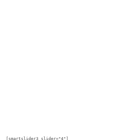
[smartslider3 slider="4"]