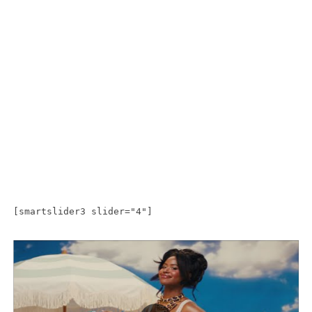
[smartslider3 slider="4"]