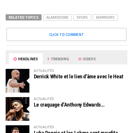
RELATED TOPICS
ALAMODOME
SPURS
WARRIORS
CLICK TO COMMENT
HEADLINES
TRENDING
VIDEOS
ACTUALITÉS
Derrick White et le lien d’âme avec le Heat
ACTUALITÉS
Le craquage d’Anthony Edwards…
ACTUALITÉS
Luka Doncic et les Lakers sont maudits