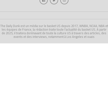
The Daily Dunk est un média sur le basket US depuis 2017, WNBA, NCAA, NBA et
les équipes de France, la rédaction traite toute l'actualité du basket US. A partir
de 2025, il traitera dorénavant de toute la culture US à travers des articles, des
events et des interviews, notamment à Los Angeles et ouais