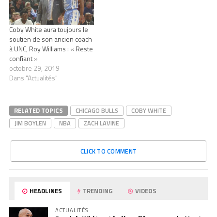
Coby White aura toujours le
soutien de son ancien coach
à UNC, Roy Williams : « Reste
confiant »
octobre 29, 2019
Dans "Actualités"
RELATED TOPICS
CHICAGO BULLS
COBY WHITE
JIM BOYLEN
NBA
ZACH LAVINE
CLICK TO COMMENT
HEADLINES
TRENDING
VIDEOS
ACTUALITÉS