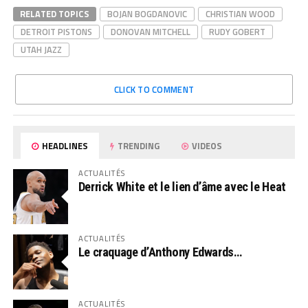
RELATED TOPICS
BOJAN BOGDANOVIC
CHRISTIAN WOOD
DETROIT PISTONS
DONOVAN MITCHELL
RUDY GOBERT
UTAH JAZZ
CLICK TO COMMENT
HEADLINES
TRENDING
VIDEOS
ACTUALITÉS
Derrick White et le lien d’âme avec le Heat
ACTUALITÉS
Le craquage d’Anthony Edwards…
ACTUALITÉS