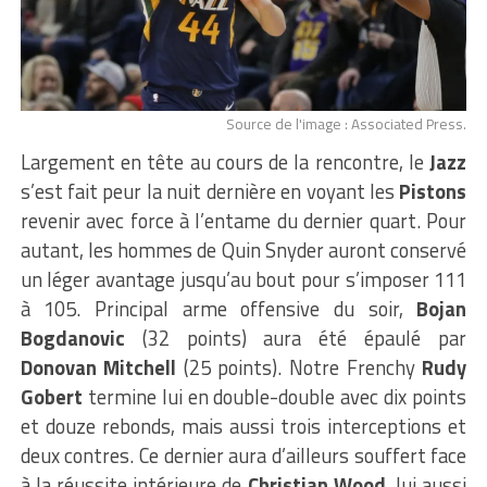
Source de l'image : Associated Press.
Largement en tête au cours de la rencontre, le
Jazz
s’est fait peur la nuit dernière en voyant les
Pistons
revenir avec force à l’entame du dernier quart. Pour
autant, les hommes de Quin Snyder auront conservé
un léger avantage jusqu’au bout pour s’imposer 111
à 105. Principal arme offensive du soir,
Bojan
Bogdanovic
(32 points) aura été épaulé par
Donovan Mitchell
(25 points). Notre Frenchy
Rudy
Gobert
termine lui en double-double avec dix points
et douze rebonds, mais aussi trois interceptions et
deux contres. Ce dernier aura d’ailleurs souffert face
à la réussite intérieure de
Christian Wood
, lui aussi