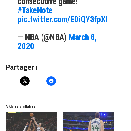
consecutive game!
#TakeNote
pic.twitter.com/E0iQY3fpXI
— NBA (@NBA)
March 8,
2020
Partager :
Articles similaires