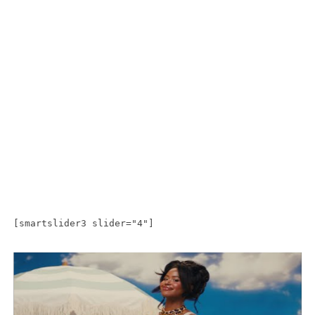
[smartslider3 slider="4"]