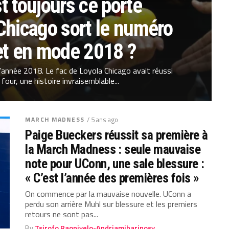
t toujours ce porte
Chicago sort le numéro
et en mode 2018 ?
e l’année 2018. Le fac de Loyola Chicago avait réussi
 four, une histoire invraisemblable...
MARCH MADNESS
/ 5 ans ago
Paige Bueckers réussit sa première à
la March Madness : seule mauvaise
note pour UConn, une sale blessure :
« C’est l’année des premières fois »
On commence par la mauvaise nouvelle. UConn a
perdu son arrière Muhl sur blessure et les premiers
retours ne sont pas...
By
Tsirofo Raonivelo-Andriamiharinosy