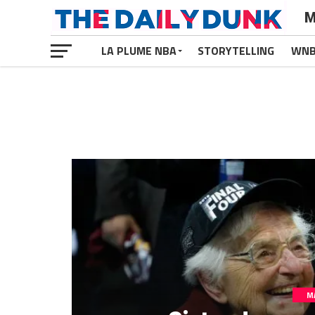
M
LA PLUME NBA
STORYTELLING
WN
M