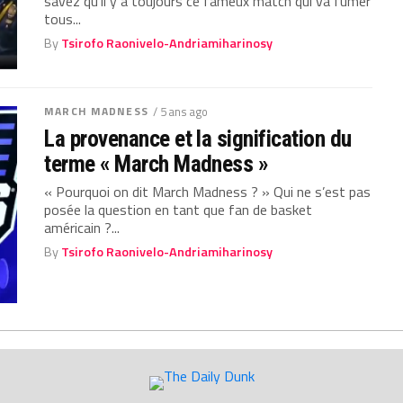
savez qu’il y a toujours ce fameux match qui va fumer
tous...
By
Tsirofo Raonivelo-Andriamiharinosy
MARCH MADNESS
/ 5 ans ago
La provenance et la signification du
terme « March Madness »
« Pourquoi on dit March Madness ? » Qui ne s’est pas
posée la question en tant que fan de basket
américain ?...
By
Tsirofo Raonivelo-Andriamiharinosy