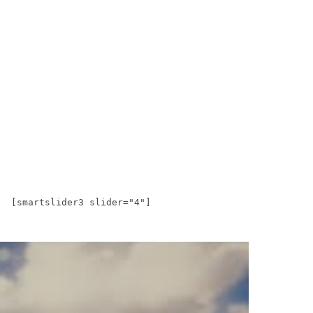
[smartslider3 slider="4"]