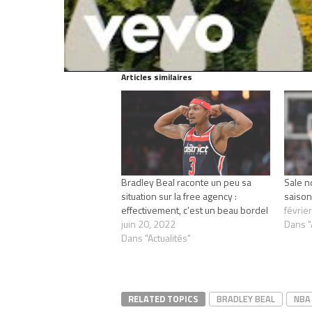
Articles similaires
Bradley Beal raconte un peu sa
Sale n
situation sur la free agency :
saison
effectivement, c’est un beau bordel
févrie
juin 20, 2022
Dans "
Dans "Actualités"
RELATED TOPICS
BRADLEY BEAL
NBA