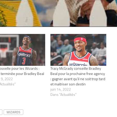
ouvelle pour les Wizards :
Tracy McGrady conseille Bradley
 terminée pour Bradley Beal
Beal pour la prochaine free agency
r 9, 2022
: gagner avant qu’il ne soit trop tard
Actualités"
et maitriser son destin
juin 14, 2022
Dans "Actualités"
WIZARDS