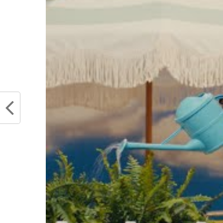
Le pétage de plom
tentative de shoot
pourquoi ?!
Partager :