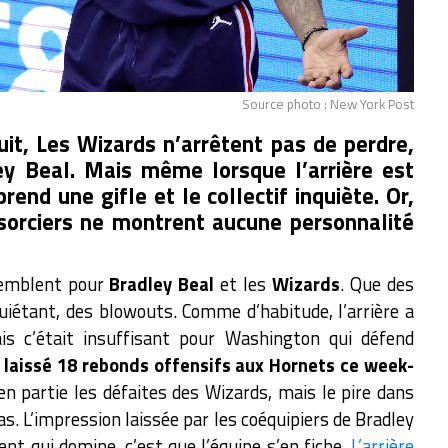
Source photo : New York Post
nuit, Les Wizards n’arrêtent pas de perdre,
ey Beal. Mais même lorsque l’arrière est
end une gifle et le collectif inquiète. Or,
 sorciers ne montrent aucune personnalité
semblent pour
Bradley Beal
et les
Wizards
. Que des
uiétant, des blowouts. Comme d’habitude, l’arrière a
is c’était
insuffisant pour Washington qui défend
a laissé 18 rebonds offensifs aux Hornets ce week-
en partie les défaites des Wizards, mais le pire dans
as. L’impression laissée par les coéquipiers de Bradley
nt qui domine, c’est que l’équipe s’en fiche.
L’arrière