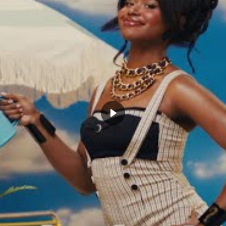
b de Draymond Green :
 de l’égalisation du logo… mais