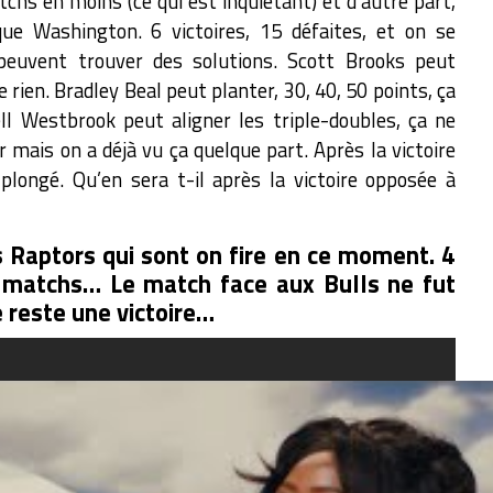
hs en moins (ce qui est inquiétant) et d’autre part,
e que Washington.
6 victoires, 15 défaites, et on se
uvent trouver des solutions. Scott Brooks peut
 rien. Bradley Beal peut planter, 30, 40, 50 points, ça
ll Westbrook peut aligner les triple-doubles, ça ne
 mais on a déjà vu ça quelque part. Après la victoire
plongé. Qu’en sera t-il après la victoire opposée à
 Raptors qui sont on fire en ce moment. 4
rs matchs… Le match face aux Bulls ne fut
e reste une victoire…