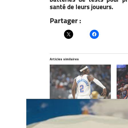
santé de leurs joueurs.
Partager :
Articles similaires
Le tanking plus vrai que nature :
Le Thu
Shai Gilgeous-Alexander et Jerami
dans 
Grant ont terminé leur saison
avril 
mars 29, 2022
Dans "
Dans "Actualités"