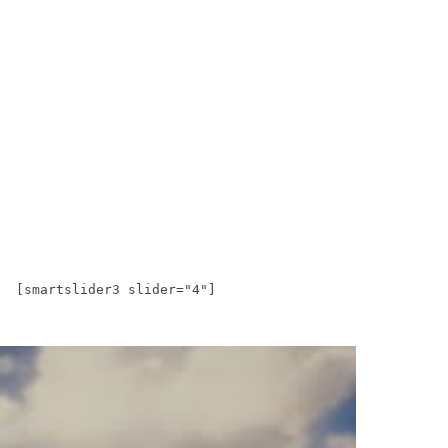
[smartslider3 slider="4"]