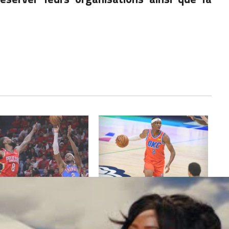
nder assomme les Pelicans
À domicile, les Sixers se sont fait
ce Game 2
surprendre par le Thunder
25, 2024
janvier 14, 2023
Actualités"
Dans "Actualités"