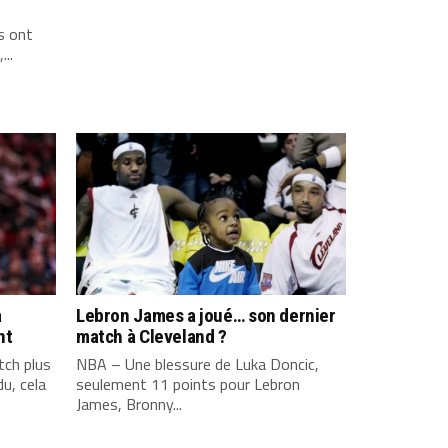
s ont
...
a
Lebron James a joué… son dernier
nt
match à Cleveland ?
ch plus
NBA – Une blessure de Luka Doncic,
u, cela
seulement 11 points pour Lebron
James, Bronny...