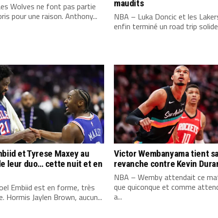
maudits
es Wolves ne font pas partie
ris pour une raison. Anthony...
NBA – Luka Doncic et les Laker
enfin terminé un road trip solide,
biid et Tyrese Maxey au
Victor Wembanyama tient s
e leur duo… cette nuit et en
revanche contre Kevin Dura
NBA – Wemby attendait ce mat
que quiconque et comme attend
el Embiid est en forme, très
a...
. Hormis Jaylen Brown, aucun...