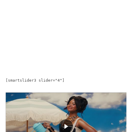
[smartslider3 slider="4"]