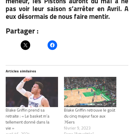
meneur, les Pistons auront du mal à ne
pas voir leur saison s’arrêter en Avril. A
eux désormais de nous faire mentir.
Partager :
Articles similaires
Blake Griffin prend sa
Blake Griffin retrouve le goût
retraite : « Le basket m’a
du cinq majeur face aux
tellement donné dans la
76ers
vie »
février 9, 2023
avril 16, 2024
Dans "Actualités"