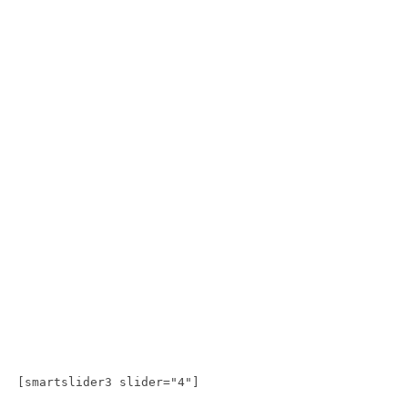
[smartslider3 slider="4"]