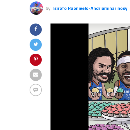
by
Tsirofo Raonivelo-Andriamiharinosy