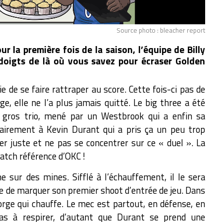
Source photo : bleacher report
r la première fois de la saison, l’équipe de Billy
 doigts de là où vous savez pour écraser Golden
 de se faire rattraper au score. Cette fois-ci pas de
age, elle ne l’a plus jamais quitté. Le big three a été
e gros trio, mené par un Westbrook qui a enfin sa
airement à Kevin Durant qui a pris ça un peu trop
r juste et ne pas se concentrer sur ce « duel ». La
match référence d’OKC !
e sur des mines. Sifflé à l’échauffement, il le sera
rge de marquer son premier shoot d’entrée de jeu. Dans
orge qui chauffe. Le mec est partout, en défense, en
pas à respirer, d’autant que Durant se prend une