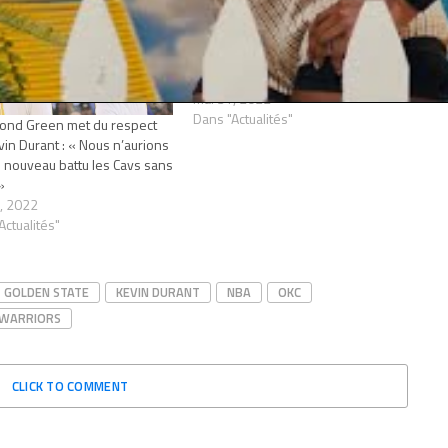
En pleine finale NBA, Draymond
Green a encore Kevin Durant dans
la tête : le MVP des finales fait
encore beaucoup parler
mai 31, 2022
Dans "Actualités"
ond Green met du respect
vin Durant : « Nous n’aurions
 nouveau battu les Cavs sans
»
9, 2022
Actualités"
GOLDEN STATE
KEVIN DURANT
NBA
OKC
WARRIORS
CLICK TO COMMENT