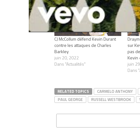
CJ McCollum défend Kevin Durant
Draym
contre les attaques de Charles
sur Ke
Barkley
pas de
juin 20, 2022
Kevin 
Dans "Actualités"
juin 2
Dans "
RELATED TOPICS
CARMELO ANTHONY
PAUL GEORGE
RUSSELL WESTBROOK