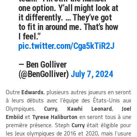
one option. Y’all might look at
it differently. … They’ve got
to fit in around me. That’s how
I feel.”
pic.twitter.com/Cga5kTiR2J
— Ben Golliver
(@BenGolliver)
July 7, 2024
Outre
Edwards
, plusieurs autres joueurs en seront
à leurs débuts avec l’équipe des États-Unis aux
Olympiques.
Curry
,
Kawhi Leonard
,
Joel
Embiid
et
Tyrese Haliburton
en seront tous à une
première présence. Steph
Curry
était éligible pour
les Jeux olympiques de 2016 et 2020, mais l’usure