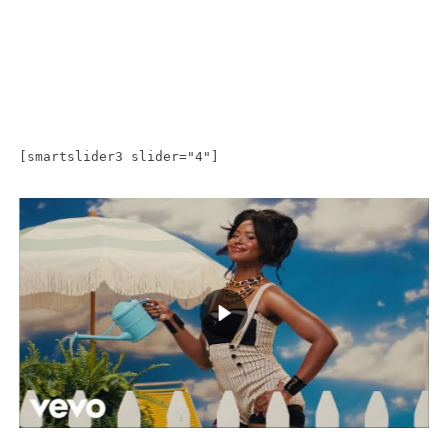
[smartslider3 slider="4"]