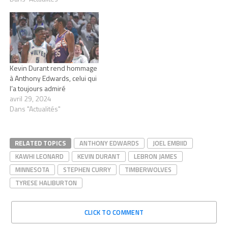
Kevin Durant rend hommage
à Anthony Edwards, celui qui
l’a toujours admiré
avril 29, 2024
Dans "Actualités"
RELATED TOPICS
ANTHONY EDWARDS
JOEL EMBIID
KAWHI LEONARD
KEVIN DURANT
LEBRON JAMES
MINNESOTA
STEPHEN CURRY
TIMBERWOLVES
TYRESE HALIBURTON
CLICK TO COMMENT