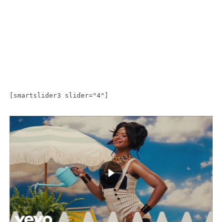
[smartslider3 slider="4"]