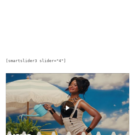
[smartslider3 slider="4"]