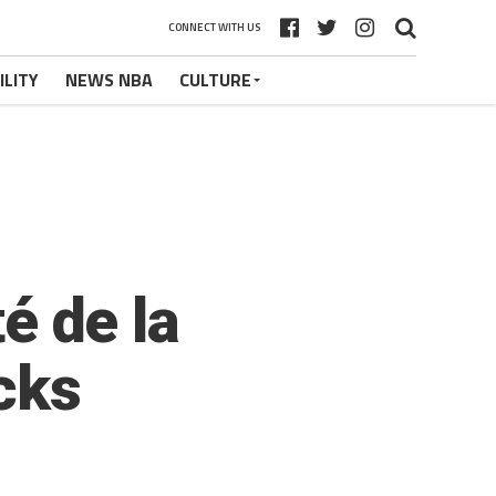
CONNECT WITH US
ILITY
NEWS NBA
CULTURE
té de la
cks