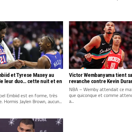
biid et Tyrese Maxey au
Victor Wembanyama tient s
e leur duo… cette nuit et en
revanche contre Kevin Dura
NBA – Wemby attendait ce mat
que quiconque et comme attend
el Embiid est en forme, très
a...
. Hormis Jaylen Brown, aucun...