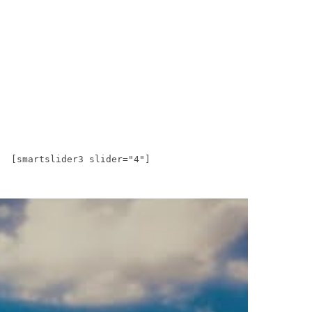
[smartslider3 slider="4"]