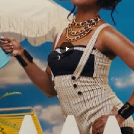
ncic se confie sur la clutch
Luka Doncic braque les Wolves
e de Kyrie Irving : « Il est né
pour le game 1 : le duo qu’il forme
s situations. Il est né pour
avec Kyrie est au sommet de son
tuations dans le money-
art
mai 23, 2024
, 2024
Dans "Actualités"
Actualités"
ICKS
NBA
CLICK TO COMMENT