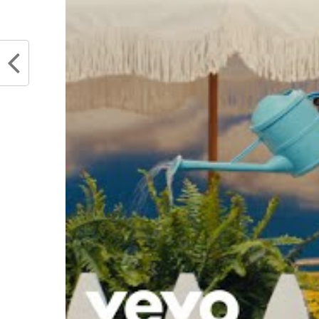
Luka Doncic et Kyrie Irving envoient
Luka Do
les Dallas Mavericks en finales NBA
attitud
mai 31, 2024
pour ce
Dans "Actualités"
les si
time »
mai 27
Dans "
RELATED TOPICS
KYRIE IRVING
MAVER