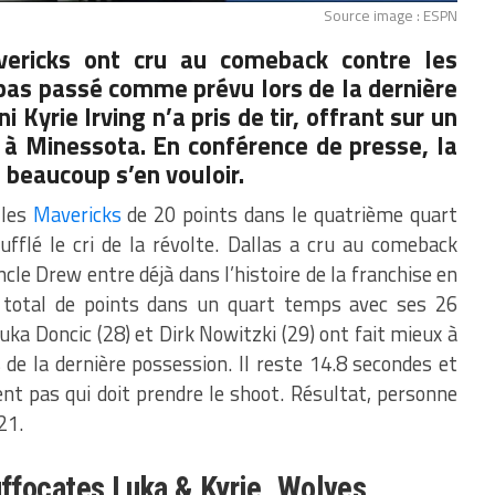
Source image : ESPN
ericks ont cru au comeback contre les
pas passé comme prévu lors de la dernière
i Kyrie Irving n’a pris de tir, offrant sur un
e à Minessota. En conférence de presse, la
t beaucoup s’en vouloir.
 les
Mavericks
de 20 points dans le quatrième quart
ufflé le cri de la révolte. Dallas a cru au comeback
le Drew entre déjà dans l’histoire de la franchise en
t total de points dans un quart temps avec ses 26
Luka Doncic (28) et Dirk Nowitzki (29) ont fait mieux à
 de la dernière possession. Il reste 14.8 secondes et
ent pas qui doit prendre le shoot. Résultat, personne
21.
ffocates Luka & Kyrie, Wolves