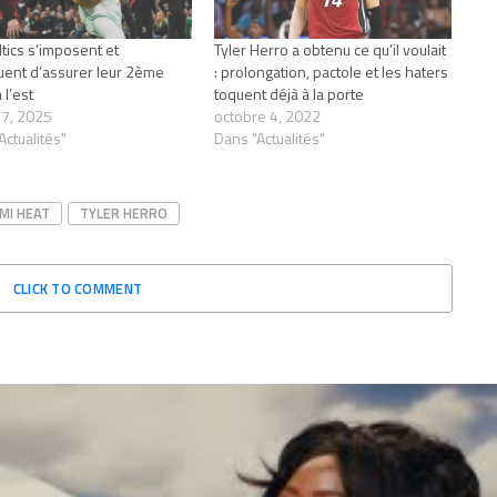
ltics s’imposent et
Tyler Herro a obtenu ce qu’il voulait
uent d’assurer leur 2ème
: prolongation, pactole et les haters
 l’est
toquent déjà à la porte
7, 2025
octobre 4, 2022
Actualités"
Dans "Actualités"
MI HEAT
TYLER HERRO
CLICK TO COMMENT