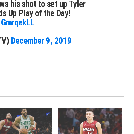
ws his shot to set up Tyler
ds Up Play of the Day!
D1GmrqekLL
TV)
December 9, 2019