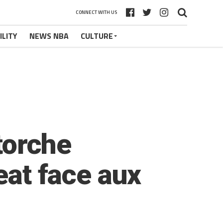
CONNECT WITH US
ILITY
NEWS NBA
CULTURE
 torche
eat face aux