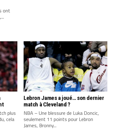
s ont
...
a
Lebron James a joué… son dernier
nt
match à Cleveland ?
ch plus
NBA – Une blessure de Luka Doncic,
u, cela
seulement 11 points pour Lebron
James, Bronny...