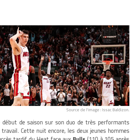
Source de l'image : Issac Baldizon.
e début de saison sur son duo de très performants
e travail. Cette nuit encore, les deux jeunes hommes
uccès tardif du Heat face aux
Bulls
(110 à 105 après