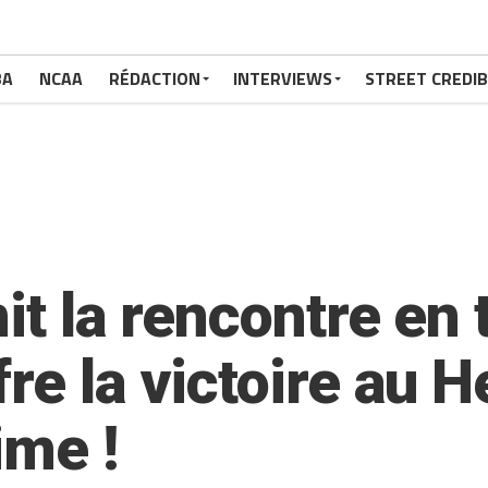
BA
NCAA
RÉDACTION
INTERVIEWS
STREET CREDIB
nit la rencontre en
re la victoire au H
ime !