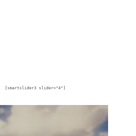
[smartslider3 slider="4"]