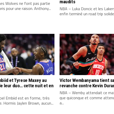
maudits
es Wolves ne font pas partie
ris pour une raison. Anthony...
NBA – Luka Doncic et les Laker
enfin terminé un road trip solide,
biid et Tyrese Maxey au
Victor Wembanyama tient s
e leur duo… cette nuit et en
revanche contre Kevin Dura
NBA – Wemby attendait ce mat
que quiconque et comme attend
el Embiid est en forme, très
a...
. Hormis Jaylen Brown, aucun...