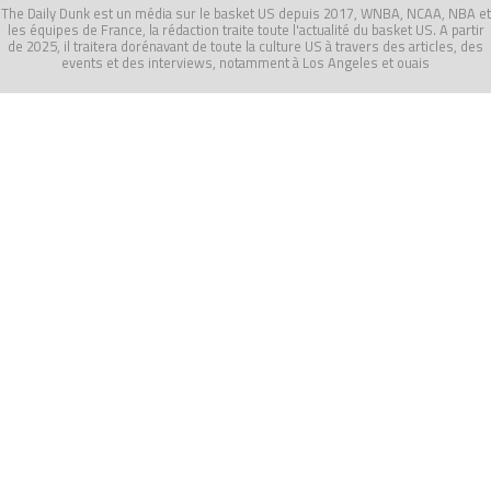
The Daily Dunk est un média sur le basket US depuis 2017, WNBA, NCAA, NBA et
les équipes de France, la rédaction traite toute l'actualité du basket US. A partir
de 2025, il traitera dorénavant de toute la culture US à travers des articles, des
events et des interviews, notamment à Los Angeles et ouais