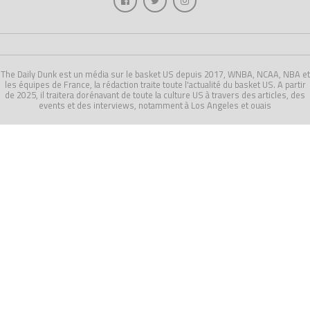
The Daily Dunk est un média sur le basket US depuis 2017, WNBA, NCAA, NBA et
les équipes de France, la rédaction traite toute l'actualité du basket US. A partir
de 2025, il traitera dorénavant de toute la culture US à travers des articles, des
events et des interviews, notamment à Los Angeles et ouais