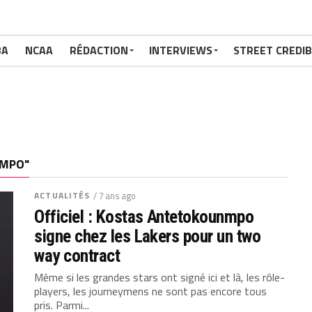
BA
NCAA
RÉDACTION
INTERVIEWS
STREET CREDIB
NMPO"
ACTUALITÉS
/ 7 ans ago
Officiel : Kostas Antetokounmpo
signe chez les Lakers pour un two
way contract
Même si les grandes stars ont signé ici et là, les rôle-
players, les journeymens ne sont pas encore tous
pris. Parmi...