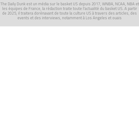
The Daily Dunk est un média sur le basket US depuis 2017, WNBA, NCAA, NBA et
les équipes de France, la rédaction traite toute l'actualité du basket US. A partir
de 2025, il traitera dorénavant de toute la culture US à travers des articles, des
events et des interviews, notamment à Los Angeles et ouais