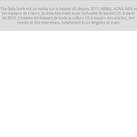
The Daily Dunk est un média sur le basket US depuis 2017, WNBA, NCAA, NBA et
les équipes de France, la rédaction traite toute l'actualité du basket US. A partir
de 2025, il traitera dorénavant de toute la culture US à travers des articles, des
events et des interviews, notamment à Los Angeles et ouais