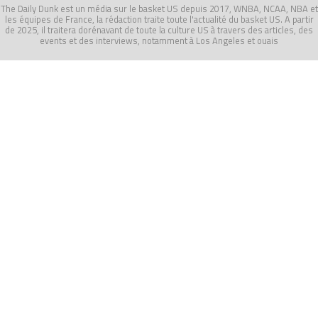
The Daily Dunk est un média sur le basket US depuis 2017, WNBA, NCAA, NBA et
les équipes de France, la rédaction traite toute l'actualité du basket US. A partir
de 2025, il traitera dorénavant de toute la culture US à travers des articles, des
events et des interviews, notamment à Los Angeles et ouais