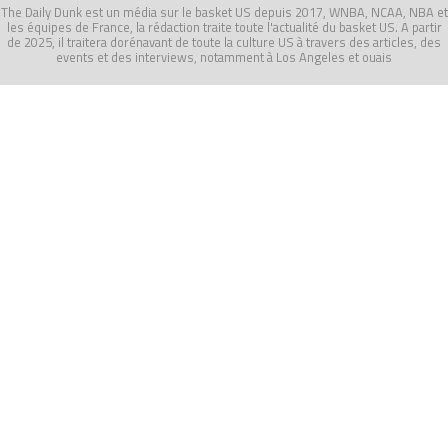
The Daily Dunk est un média sur le basket US depuis 2017, WNBA, NCAA, NBA et
les équipes de France, la rédaction traite toute l'actualité du basket US. A partir
de 2025, il traitera dorénavant de toute la culture US à travers des articles, des
events et des interviews, notamment à Los Angeles et ouais