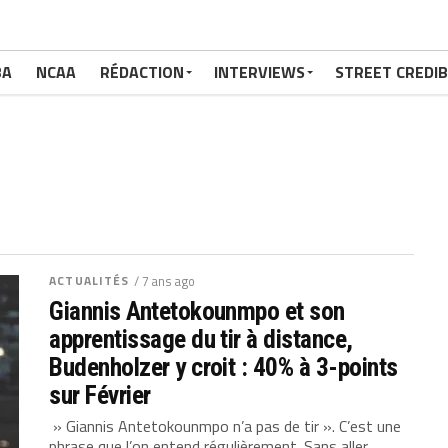
BA
NCAA
RÉDACTION
INTERVIEWS
STREET CREDIB
ACTUALITÉS
/ 7 ans ago
Giannis Antetokounmpo et son
apprentissage du tir à distance,
Budenholzer y croit : 40% à 3-points
sur Février
» Giannis Antetokounmpo n’a pas de tir ». C’est une
phrase que l’on entend régulièrement. Sans aller