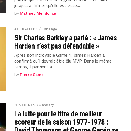
jusqu’à affirmer qu’elle est vraie,...
By
Mathieu Mendonca
ACTUALITÉS
/ 8 ans ago
Sir Charles Barkley a parlé : « James
Harden n’est pas défendable »
Après son incroyable Game 1, James Harden a
confirmé qu’il devrait être élu MVP. Dans le même
temps, il parvient à...
By
Pierre Game
HISTOIRES
/ 8 ans ago
La lutte pour le titre de meilleur
scoreur de la saison 1977-1978 :
David Thompson et George Gervin se