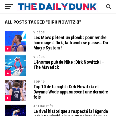
ALL POSTS TAGGED "DIRK NOWITZKI"
VIDÉOS
Les Mavs pètent un plomb : pour rendre
hommage à Dirk, la franchise passe… Du
Magic System !
VIDÉOS
L’énorme pub de Nike : Dirk Nowitzki –
The Maverick
TOP 10
Top 10 de la night : Dirk Nowitzki et
Dwyane Wade apparaissent une dernière
fois
ACTUALITÉS
Le rival historique a respecté la légende