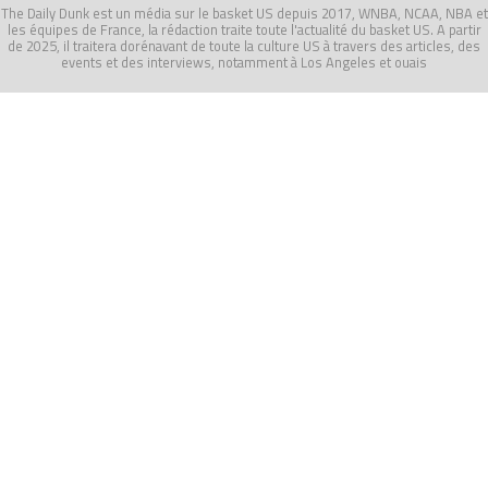
The Daily Dunk est un média sur le basket US depuis 2017, WNBA, NCAA, NBA et
les équipes de France, la rédaction traite toute l'actualité du basket US. A partir
de 2025, il traitera dorénavant de toute la culture US à travers des articles, des
events et des interviews, notamment à Los Angeles et ouais