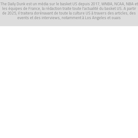
The Daily Dunk est un média sur le basket US depuis 2017, WNBA, NCAA, NBA et
les équipes de France, la rédaction traite toute l'actualité du basket US. A partir
de 2025, il traitera dorénavant de toute la culture US à travers des articles, des
events et des interviews, notamment à Los Angeles et ouais