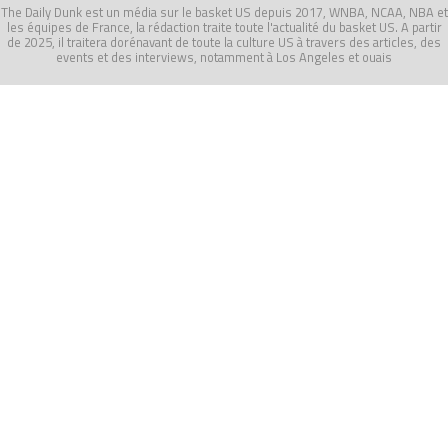
The Daily Dunk est un média sur le basket US depuis 2017, WNBA, NCAA, NBA et
les équipes de France, la rédaction traite toute l'actualité du basket US. A partir
de 2025, il traitera dorénavant de toute la culture US à travers des articles, des
events et des interviews, notamment à Los Angeles et ouais