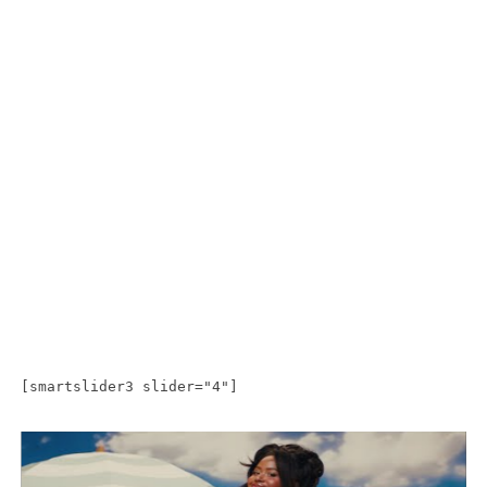
[smartslider3 slider="4"]