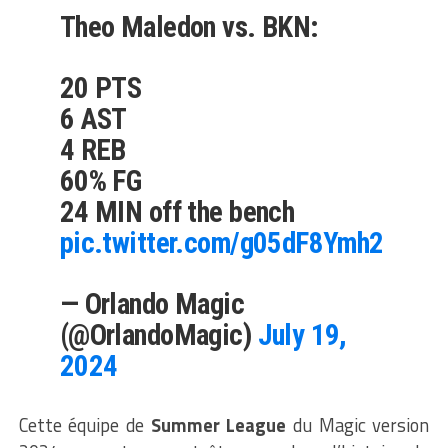
Theo Maledon vs. BKN:
20 PTS
6 AST
4 REB
60% FG
24 MIN off the bench
pic.twitter.com/g05dF8Ymh2
— Orlando Magic
(@OrlandoMagic)
July 19,
2024
Cette équipe de
Summer League
du Magic version