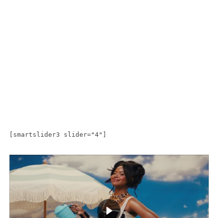
[smartslider3 slider="4"]