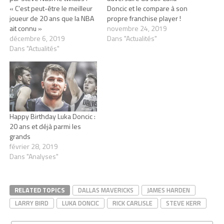
« C’est peut-être le meilleur
Doncic et le compare à son
joueur de 20 ans que la NBA
propre franchise player !
ait connu »
novembre 24, 2019
décembre 6, 2019
Dans "Actualités"
Dans "Actualités"
Happy Birthday Luka Doncic :
20 ans et déjà parmi les
grands
février 28, 2019
Dans "Analyses"
RELATED TOPICS
DALLAS MAVERICKS
JAMES HARDEN
LARRY BIRD
LUKA DONCIC
RICK CARLISLE
STEVE KERR