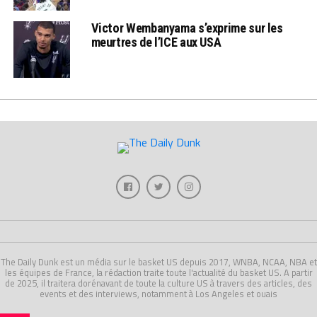
Victor Wembanyama s’exprime sur les
meurtres de l’ICE aux USA
The Daily Dunk est un média sur le basket US depuis 2017, WNBA, NCAA, NBA et
les équipes de France, la rédaction traite toute l'actualité du basket US. A partir
de 2025, il traitera dorénavant de toute la culture US à travers des articles, des
events et des interviews, notamment à Los Angeles et ouais