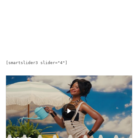
[smartslider3 slider="4"]