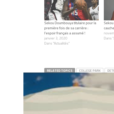
Sekou Doumbouya titulaire pour la
Sekou
première fois de sa carrière :
cauch
l’espoir français a assumé !
novem
janvier 3, 2020
Dans "
Dans "Actualités"
RELATED TOPICS
COLLEGE PARK
DET
SEKOU DOUMBOUYA