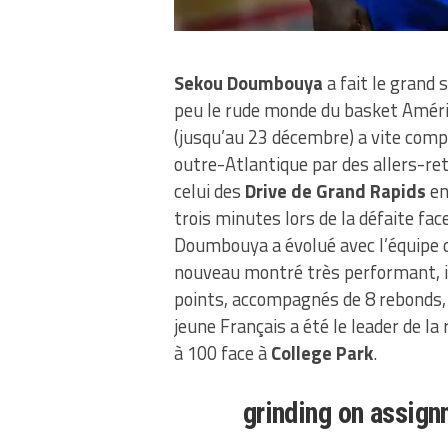
Sekou Doumbouya
a fait le grand 
peu le rude monde du basket Améric
(jusqu’au 23 décembre) a vite compr
outre-Atlantique par des allers-re
celui des
Drive de Grand Rapids
e
trois minutes lors de la défaite fac
Doumbouya a évolué avec l’équipe de
nouveau montré très performant, in
points, accompagnés de 8 rebonds, 
jeune Français a été le leader de 
à 100 face à
College Park
.
grinding on assig