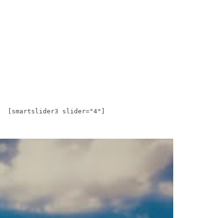
[smartslider3 slider="4"]