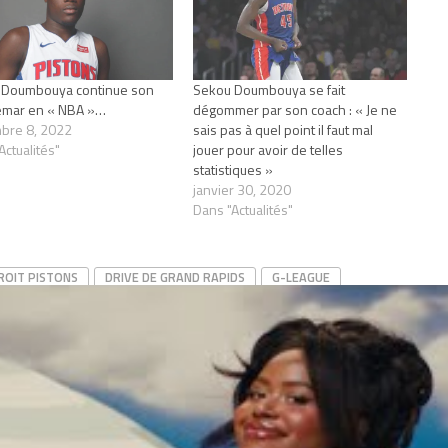
 Doumbouya continue son
Sekou Doumbouya se fait
emar en « NBA »…
dégommer par son coach : « Je ne
bre 8, 2022
sais pas à quel point il faut mal
Actualités"
jouer pour avoir de telles
statistiques »
janvier 30, 2020
Dans "Actualités"
ROIT PISTONS
DRIVE DE GRAND RAPIDS
G-LEAGUE
CLICK TO COMMENT