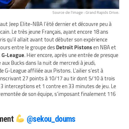
Source de l'image : Grand Rapids Drive.
saut Jeep Elite-NBA l’été dernier et découvre peu à
ain. Le très jeune Français, ayant encore 18 ans
is qu’il allait avant tout débuter son expérience
tours entre le groupe des
Detroit Pistons
en NBA et
n
G-League
. Hier encore, après une entrée de presque
e aux Bucks dans la nuit de mercredi à jeudi,
 G-League affiliée aux Pistons. L’ailier s’est à
scrivant 27 points à 10/17 au tir dont 5/10 à trois
3 interceptions et 1 contre en 33 minutes de jeu. Le
la remontée de son équipe, s’imposant finalement 116
nment
@sekou_doums