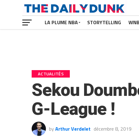
LA PLUME NBA
STORYTELLING
WN
ACTUALITÉS
Sekou Doumbou
G-League !
by
Arthur Verdelet
décembre 8, 2019