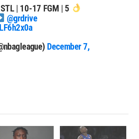
3 STL | 10-17 FGM | 5
@grdrive
lLF6h2x0a
@nbagleague)
December 7,