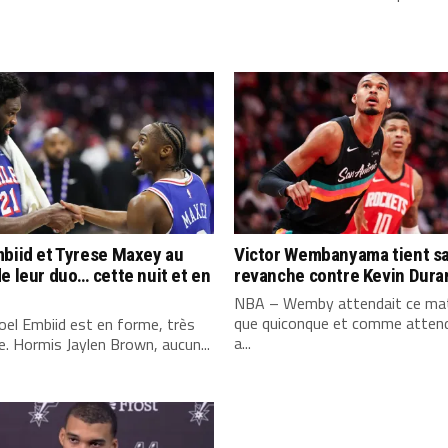
biid et Tyrese Maxey au
Victor Wembanyama tient s
e leur duo… cette nuit et en
revanche contre Kevin Dura
NBA – Wemby attendait ce mat
que quiconque et comme attend
el Embiid est en forme, très
a...
. Hormis Jaylen Brown, aucun...