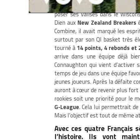
Et enfin, il est là le quatrième Fra
poser ses valises dans le Wiscon
Dien aux
New Zealand Breakers
é
Combine, il avait marqué les espr
surtout par son QI basket très élev
tourné à
14 points, 4 rebonds et
arrive dans une équipe déjà bie
Connaughton qui vient d’activer sa
temps de jeu dans une équipe favori
jeunes joueurs. Après la défaite co
auront à cœur de revenir plus fort
rookies soit une priorité pour l
G-League
. Cela lui permettrait de
Mais l’objectif est tout de même at
Avec ces quatre Français s
l’histoire. Ils vont mai