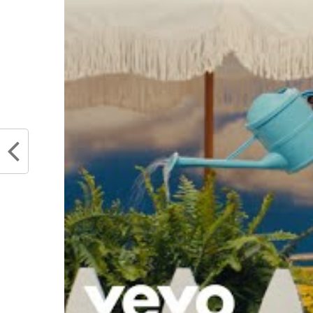
S’il a fallu attendre 30 choix entr
moins longue ensuite. C’est
Isma
les Denver Nuggets.
Le joueur du
points (65% au tir), 6 rebonds et 1
élu défenseur de l’année du cha
sa loi en Betclic Elite. Sur le pa
backups du MVP, Nikola Jokic. Mais
contrat de la part de Denver, le F
pour gagner en expérience, en joua
Source: Nuggets pl
Ismael Kamagate i
— Harrison Wind 