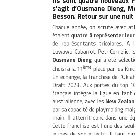
Ils sont quatre nouveaux F
s’agit d’Ousmane Dieng, M
Besson. Retour sur une nuit
Chaque année, on scrute avec atte
étaient
quatre à représenter leu
de représentants tricolores. A 
Luwawu-Cabarrot, Petr Cornelie, Is
Ousmane Dieng
qui a été sélecti
ème
choisi à la 11
place par les Knic
En échange, la franchise de l’Okl
Draft 2023. Aux portes du top 10,
français intègre la ligue en tant
australienne, avec les
New Zealan
par sa capacité de playmaking malgr
main. Il atterrit donc dans une é
Cette franchise est l’une des seu
jeunes de son effectif. Il faut d