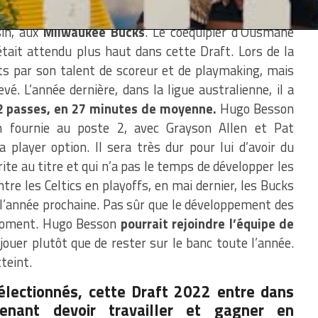
ème
nçais, sélectionné à la
58
place, Hugo Besson
va
sin, aux
Milwaukee Bucks
. Le coéquipier d’Ousmane
tait attendu plus haut dans cette Draft. Lors de la
its par son talent de scoreur et de playmaking, mais
é. L’année dernière, dans la ligue australienne, il a
 2 passes, en 27 minutes de moyenne.
Hugo Besson
n fournie au poste 2, avec Grayson Allen et Pat
 player option. Il sera très dur pour lui d’avoir du
te au titre et qui n’a pas le temps de développer les
ntre les Celtics en playoffs, en mai dernier, les Bucks
 l’année prochaine. Pas sûr que le développement des
e moment. Hugo Besson
pourrait rejoindre l’équipe de
 jouer plutôt que de rester sur le banc toute l’année.
teint.
électionnés, cette Draft 2022 entre dans
ntenant devoir travailler et gagner en