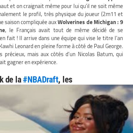
 haut et on craignait même pour lui qu’il ne soit même
nalement le profil, très physique du joueur (2m11 et
une saison compliquée aux
Wolverines de Michigan :
9
ne
, le Français avait tout de même décidé de se
n fait ! Il arrive dans une équipe qui vise le titre l’an
 Kawhi Leonard en pleine forme à côté de Paul George.
s précieux, mais aux côtés d’un Nicolas Batum, qui
rait gagner en expérience.
k de la
#NBADraft
, les
issent Moussa Diabate !
umichbball
NVtwQUKni2
@NBAFRANCE)
June 24, 2022