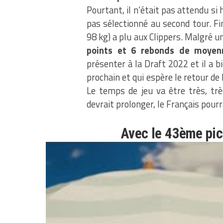
Pourtant, il n’était pas attendu si
pas sélectionné au second tour. Fi
98 kg) a plu aux Clippers. Malgré 
points et 6 rebonds de moyen
présenter à la Draft 2022 et il a bie
prochain et qui espère le retour de
Le temps de jeu va être très, trè
devrait prolonger, le Français pour
Avec le 43ème pic
@LAclippers
chois
@M0ussaDiabate
@
pic.twitter.com/
— NBA France (