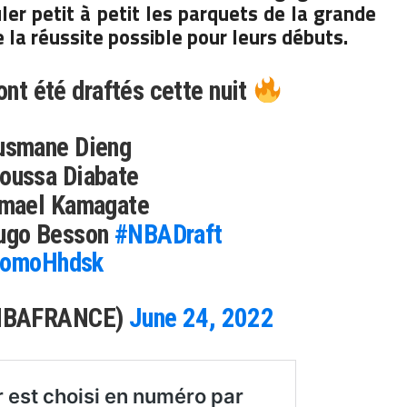
ler petit à petit les parquets de la grande
e la réussite possible pour leurs débuts.
ont été draftés cette nuit
smane Dieng
ussa Diabate
mael Kamagate
go Besson
#NBADraft
aaomoHhdsk
@NBAFRANCE)
June 24, 2022