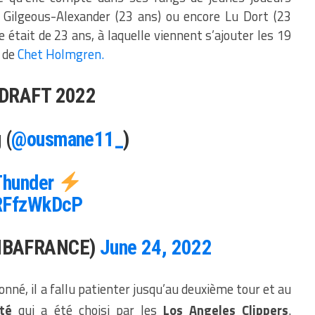
 Gilgeous-Alexander (23 ans) ou encore Lu Dort (23
 était de 23 ans, à laquelle viennent s’ajouter les 19
s de
Chet Holmgren.
 DRAFT 2022
 (
@ousmane11_
)
hunder
eRFfzWkDcP
@NBAFRANCE)
June 24, 2022
onné, il a fallu patienter jusqu’au deuxième tour et au
té
qui a été choisi par les
Los Angeles Clippers
.