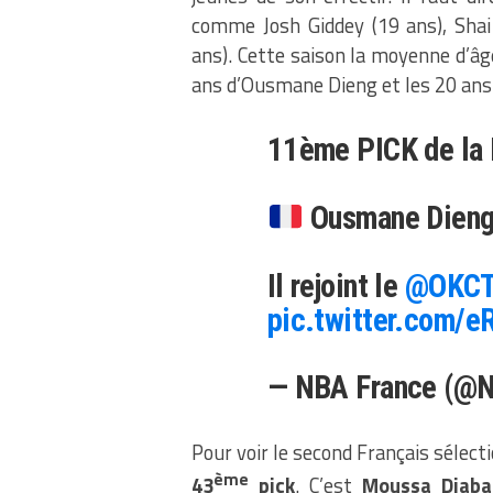
comme Josh Giddey (19 ans), Shai
ans). Cette saison la moyenne d’âge
ans d’Ousmane Dieng et les 20 an
11ème PICK de la
Ousmane Dieng
Il rejoint le
@OKCT
pic.twitter.com/
— NBA France (
Pour voir le second Français sélecti
ème
43
pick
. C’est
Moussa Diaba