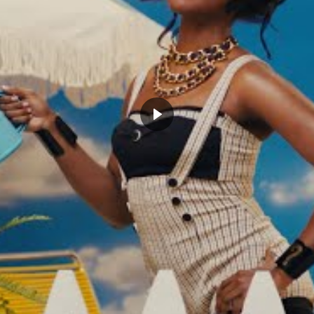
e le premier français et le deuxième, l’attente a été
ème
ël Kamagate
qui a été choisi en
46
position par
 Paris Basketball a réalisé une bonne saison à 12
,6 contre en 27 minutes de moyenne. Il a d’ailleurs été
mpionnat.
Dans la raquette, le pivot a su faire régner
pier, le jeune homme de 21 ans arrive comme l’un des
 ça ne devrait pas être ça. Même s’il peut espérer un
rançais
pourrait faire encore une année en France
,
nt.
an to stash 2nd round pick
n Europe next season.
(@HarrisonWind)
June 24, 2022