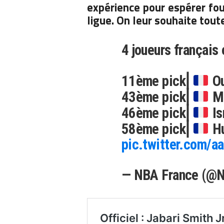
expérience pour espérer fou
ligue. On leur souhaite tout
4 joueurs français 
11ème pick⎜
Ou
43ème pick⎜
Mo
46ème pick⎜
Is
58ème pick⎜
Hu
pic.twitter.com/
— NBA France (