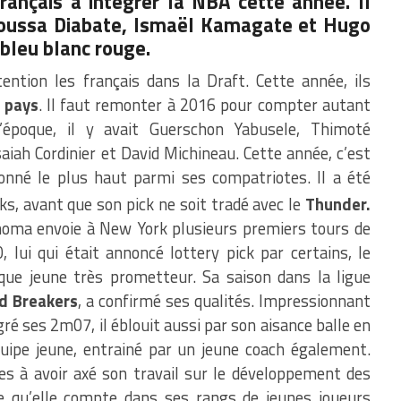
rançais à intégrer la NBA cette année. Il
oussa Diabate, Ismaël Kamagate et Hugo
 bleu blanc rouge.
ntion les français dans la Draft. Cette année, ils
r pays
. Il faut remonter à 2016 pour compter autant
l’époque, il y avait Guerschon Yabusele, Thimoté
aiah Cordinier et David Michineau. Cette année, c’est
onné le plus haut parmi ses compatriotes. Il a été
ks, avant que son pick ne soit tradé avec le
Thunder.
ahoma envoie à New York plusieurs premiers tours de
 lui qui était annoncé lottery pick par certains, le
 que jeune très prometteur. Sa saison dans la ligue
d Breakers
, a confirmé ses qualités. Impressionnant
é ses 2m07, il éblouit aussi par son aisance balle en
quipe jeune, entrainé par un jeune coach également.
les à avoir axé son travail sur le développement des
ire qu’elle compte dans ses rangs de jeunes joueurs