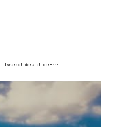
[smartslider3 slider="4"]