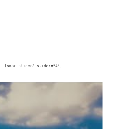
[smartslider3 slider="4"]