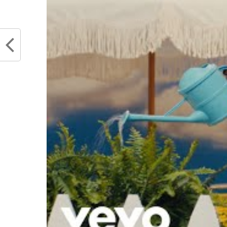
Larry Bird – Michael Jordan !
mai 28
décembre 23, 2017
Dans "
Dans "Replays"
RELATED TOPICS
BOSTON CELTICS
BU