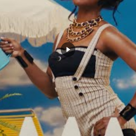
, 2024
nouveau mode de jeu
Actualités"
août 19, 2022
Dans "Actualités"
LLS CHICAGO
LARRY BIRD
MICHAEL JORDAN
CLICK TO COMMENT