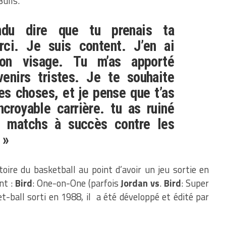
ulls.
endu dire que tu prenais ta
ci.
Je suis content.
J’en ai
on visage.
Tu m’as apporté
nirs tristes.
Je te souhaite
s choses, et je pense que t’as
ncroyable carrière.
tu as ruiné
 matchs à succès contre les
 »
oire du basketball au point d’avoir un jeu sortie en
nt :
Bird
: One-on-One (parfois
Jordan vs
.
Bird
: Super
t-ball sorti en 1988, il a été développé et édité par