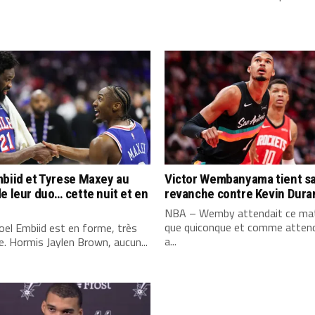
biid et Tyrese Maxey au
Victor Wembanyama tient s
e leur duo… cette nuit et en
revanche contre Kevin Dura
NBA – Wemby attendait ce mat
que quiconque et comme attend
el Embiid est en forme, très
a...
. Hormis Jaylen Brown, aucun...