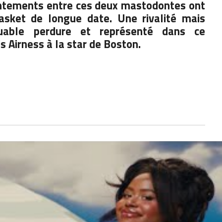
ontements entre ces deux mastodontes ont
sket de longue date. Une rivalité mais
uable perdure et représenté dans ce
s Airness
à la star de Boston.
Bird rend hommage à Bill
Change l’histoire de Magic Johnson
n
et Larry Bird sur NBA 2K23 dans un