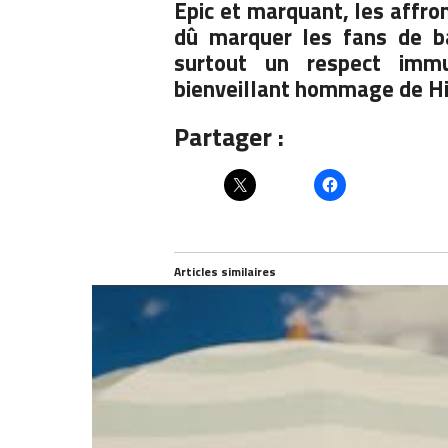
Epic et marquant, les affr
dû marquer les fans de ba
surtout un respect imm
bienveillant hommage de
Hi
Partager :
Articles similaires
The Daily Dunk fête Noël : Souvenir
Larry 
#4 Scottie Pippen arbitre le duel
Walto