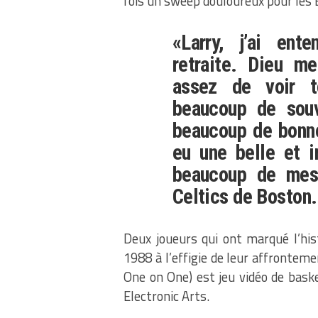
fois un sweep douloureux pour les B
«Larry, j’ai ent
retraite.
Dieu mer
assez de voir t
beaucoup de souve
beaucoup de bonne
eu une belle et i
beaucoup de mes
Celtics de Boston.
Deux joueurs qui ont marqué l’hist
1988 à l’effigie de leur affronteme
One on One) est jeu vidéo de baske
Electronic Arts.