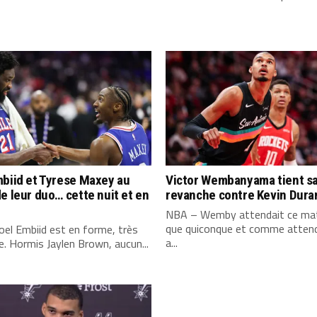
biid et Tyrese Maxey au
Victor Wembanyama tient s
e leur duo… cette nuit et en
revanche contre Kevin Dura
NBA – Wemby attendait ce mat
que quiconque et comme attend
el Embiid est en forme, très
a...
. Hormis Jaylen Brown, aucun...