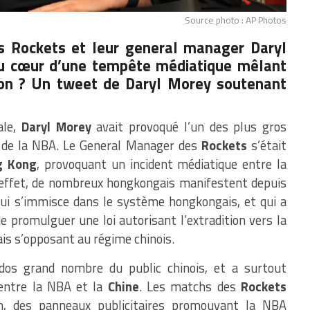
Source photo : AP Photos
es Rockets et leur general manager Daryl
au cœur d’une tempête médiatique mêlant
ison ? Un tweet de Daryl Morey soutenant
ale,
Daryl Morey
avait provoqué l’un des plus gros
 de la NBA. Le General Manager des
Rockets
s’était
g Kong
, provoquant un incident médiatique entre la
 effet, de nombreux hongkongais manifestent depuis
 qui s’immisce dans le système hongkongais, et qui a
promulguer une loi autorisant l’extradition vers la
s s’opposant au régime chinois.
dos grand nombre du public chinois, et a surtout
 entre la NBA et la
Chine
. Les matchs des
Rockets
ion, des panneaux publicitaires promouvant la NBA