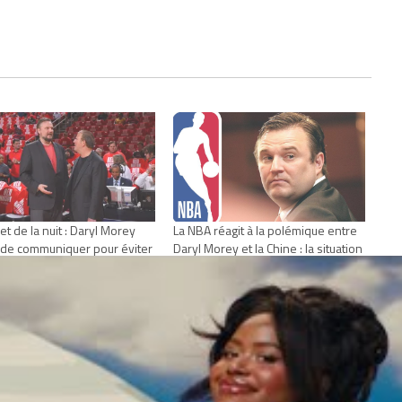
et de la nuit : Daryl Morey
La NBA réagit à la polémique entre
 de communiquer pour éviter
Daryl Morey et la Chine : la situation
faire virer…
pourrait devenir chaotique
e 7, 2019
octobre 8, 2019
Actualités"
Dans "Actualités"
STON ROCKETS