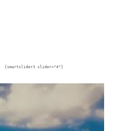
[smartslider3 slider="4"]