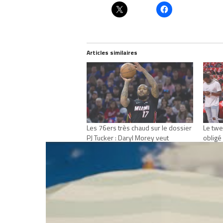
Articles similaires
Les 76ers très chaud sur le dossier
Le twe
PJ Tucker : Daryl Morey veut
obligé
apporter de l’expérience à
de se 
Philadelphie
octobr
juin 23, 2022
Dans "
Dans "Actualités"
RELATED TOPICS
DARYL MOREY
HOU