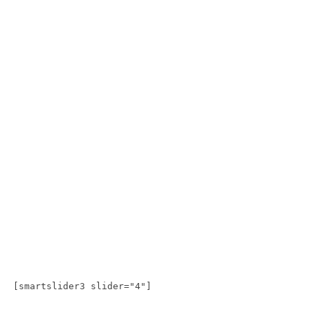
[smartslider3 slider="4"]