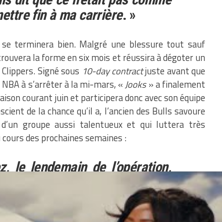
ettre fin à ma carrière
. »
e se terminera bien. Malgré une blessure tout sauf
rouvera la forme en six mois et réussira à dégoter un
 Clippers. Signé sous
10-day contract
juste avant que
a NBA à s’arrêter à la mi-mars, «
Jooks
» a finalement
aison courant juin et participera donc avec son équipe
nscient de la chance qu’il a, l’ancien des Bulls savoure
 d’un groupe aussi talentueux et qui luttera très
 cours des prochaines semaines :
, le lendemain de l’opération,
 gymnase à m’entraîner dans
artie de cette équipe. Je savais
inuais pas à m’entraîner, si je