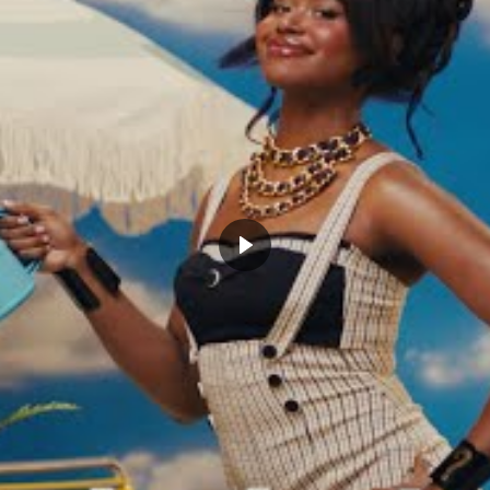
 des Clippers et que je n’étais
 que j’aurais des regrets pour le
’ai donc continué à m’entraîner
tte position maintenant, je me
x d’être dans cette position,
 de grands joueurs, être en
 un titre, ce n’est pas quelque
s pour acquis.
«
ation intérieure assez courte (Green, Zubac
t les minutes jusque là), Noah va avoir
 Sans doute dans un rôle de mentor, le
oir apporter toute son expérience et sa
ette fin de saison inédite.