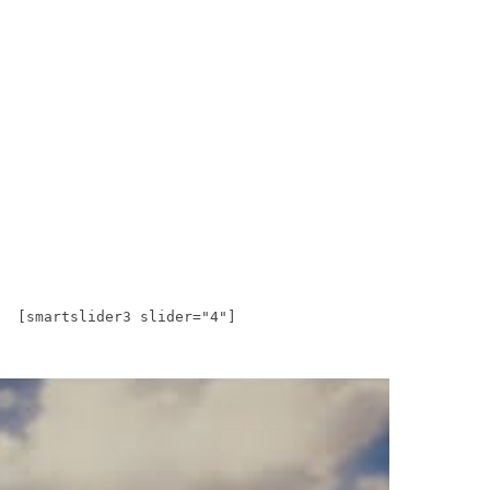
[smartslider3 slider="4"]