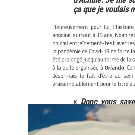
ça que je voulais m
Heureusement pour lui, l’histoir
anodine, surtout à 35 ans, Noah ret
nouvel entraînement-test avec les
la pandémie de Covid-19 ne force l
été prolongé jusqu’au terme de la s
à la bulle organisée à
Orlando
. Co
désormais le fait d’être au sein
vraisemblablement pour le titre au
«
Donc vous savez
j’étais dans le
l’espoir de faire p
que si je ne cont