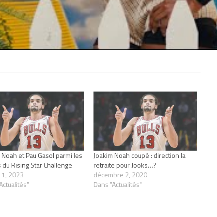
 Noah et Pau Gasol parmi les
Joakim Noah coupé : direction la
 du Rising Star Challenge
retraite pour Jooks…?
r 1, 2023
décembre 2, 2020
Actualités"
Dans "Actualités"