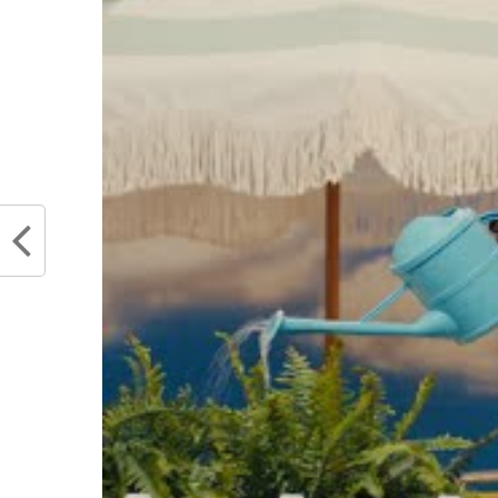
recevais un appel
pas prêt, je savais
reste de ma vie. J
pour être dans ce
sens très chanceu
être avec Dieu,
position de gagner
chose que je prend
Au sein d’un groupe à la rot
et Harrell se partageaien
l’occasion de se montrer.
vétéran de 35 ans va pouv
malice aux Clippers lors de c