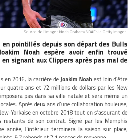
Source de l'image : Noah Graham/NBAE via Getty Images.
 en pointillés depuis son départ des Bulls
Joakim Noah espère avoir enfin trouvé
nt en signant aux Clippers après pas mal de
s en 2016, la carrière de
Joakim Noah
est loin d’être
our quatre ans et 72 millions de dollars par les New
 s’imposera pas dans sa ville natale et sera même un
locales. Après deux ans d’une collaboration houleuse,
 New-Yorkaise en octobre 2018 tout en s’assurant de
rs restants de son contrat. Signé par les Memphis
 année, l’intérieur terminera la saison sur place,
oints, 5,7 rebonds et 2,1 passes de moyenne.