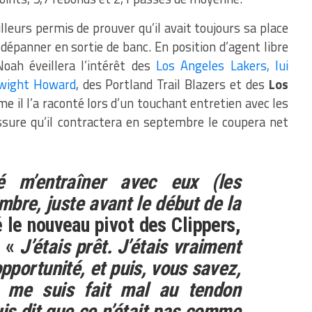
leurs permis de prouver qu’il avait toujours sa place
dépanner en sortie de banc. En position d’agent libre
oah éveillera l’intérêt des
Los Angeles Lakers, lui
Dwight Howard
, des Portland Trail Blazers et des
Los
e il l’a raconté lors d’un touchant entretien avec les
ssure qu’il contractera en septembre le coupera net
sé m’entraîner avec eux (les
mbre, juste avant le début de la
é le nouveau pivot des Clippers,
. «
J’étais prêt. J’étais vraiment
pportunité, et puis, vous savez,
e me suis fait mal au tendon
uis dit que ce n’était pas comme