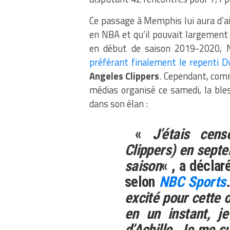
Ce passage à Memphis lui aura d’ail
en NBA et qu’il pouvait largement 
en début de saison 2019-2020, N
préférant finalement le repenti 
Angeles Clippers
. Cependant, comm
médias organisé ce samedi, la ble
dans son élan :
«
J’étais cen
Clippers) en septe
saison
« , a déclar
selon
NBC Sports
excité pour cette o
en un instant, j
d’Achille. Je me s