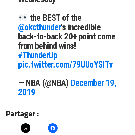
the BEST of the
@okcthunder
's incredible
back-to-back 20+ point come
from behind wins!
#ThunderUp
pic.twitter.com/79UUoYSlTv
— NBA (@NBA)
December 19,
2019
Partager :