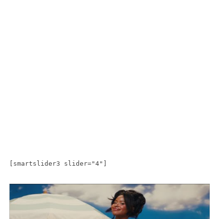
[smartslider3 slider="4"]