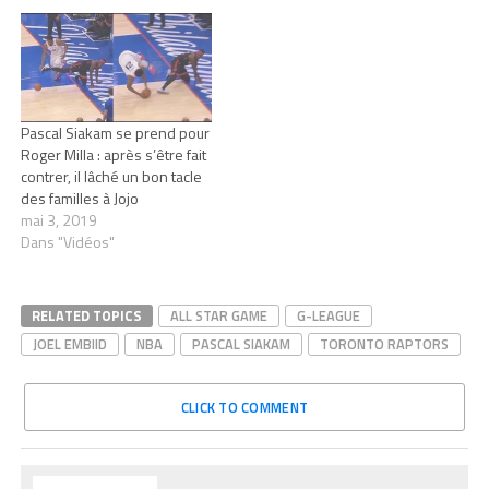
Pascal Siakam se prend pour
Roger Milla : après s’être fait
contrer, il lâché un bon tacle
des familles à Jojo
mai 3, 2019
Dans "Vidéos"
RELATED TOPICS
ALL STAR GAME
G-LEAGUE
JOEL EMBIID
NBA
PASCAL SIAKAM
TORONTO RAPTORS
CLICK TO COMMENT