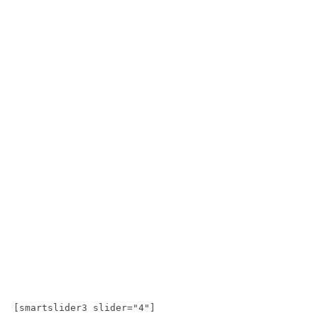
[smartslider3 slider="4"]