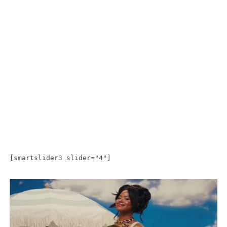
[smartslider3 slider="4"]