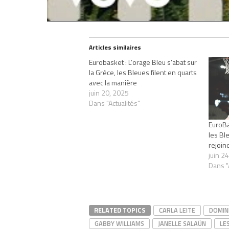
Articles similaires
Eurobasket : L’orage Bleu s’abat sur
la Grèce, les Bleues filent en quarts
avec la manière
juin 20, 2025
Dans "Actualités"
EuroBa
les Bl
rejoin
juin 2
Dans "
RELATED TOPICS
CARLA LEITE
DOMIN
GABBY WILLIAMS
JANELLE SALAÜN
LE