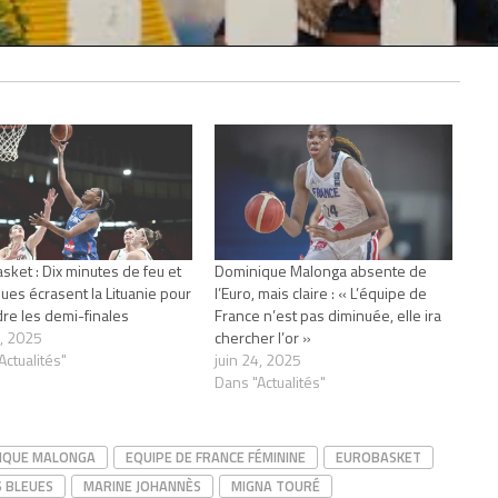
sket : Dix minutes de feu et
Dominique Malonga absente de
eues écrasent la Lituanie pour
l’Euro, mais claire : « L’équipe de
dre les demi-finales
France n’est pas diminuée, elle ira
4, 2025
chercher l’or »
Actualités"
juin 24, 2025
Dans "Actualités"
IQUE MALONGA
EQUIPE DE FRANCE FÉMININE
EUROBASKET
S BLEUES
MARINE JOHANNÈS
MIGNA TOURÉ