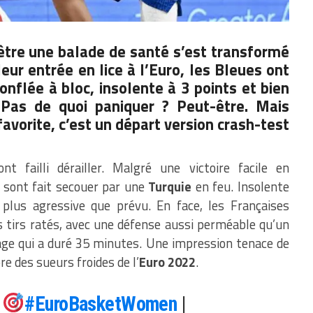
être une balade de santé s’est transformé
leur entrée en lice à l’Euro, les Bleues ont
onflée à bloc, insolente à 3 points et bien
 Pas de quoi paniquer ? Peut-être. Mais
avorite, c’est un départ version crash-test
nt failli dérailler. Malgré une victoire facile en
 sont fait secouer par une
Turquie
en feu. Insolente
n plus agressive que prévu. En face, les Françaises
s tirs ratés, avec une défense aussi perméable qu’un
mage qui a duré 35 minutes. Une impression tenace de
re des sueurs froides de l’
Euro 2022
.
H
#EuroBasketWomen
|