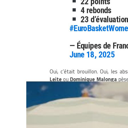
22 points
4 rebonds
23 d’évaluatio
#EuroBasketWome
— Équipes de Fran
June 18, 2025
Oui, c’était brouillon. Oui, les a
Leite
ou
Dominique Malonga
pèse
compète aussi intense, l’important
Maintenant, place à la Grèce pour 
frayeur en véritable montée en pui
Elles se sont fait peur, on 
match, 1 victoire. Et si les