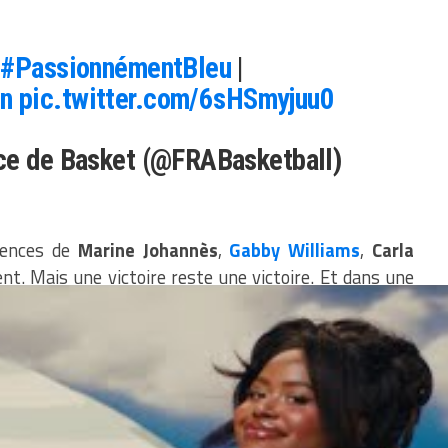
n
#PassionnémentBleu
|
n
pic.twitter.com/6sHSmyjuu0
ce de Basket (@FRABasketball)
bsences de
Marine Johannès
,
Gabby Williams
,
Carla
nt. Mais une victoire reste une victoire. Et dans une
 c’est d’éviter les pièges dès l’entrée. C’est fait.
les Bleues dès jeudi pour tenter de transformer cette
ssance.
s’est arraché les cheveux, mais au final : 1
 Bleues arrivent à lancer la machine pour de