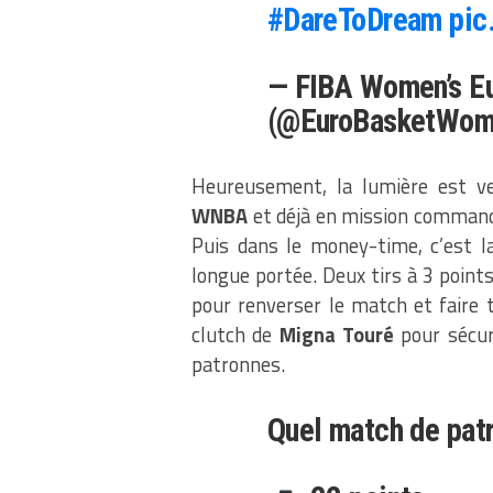
#DareToDream
pic
— FIBA Women’s E
(@EuroBasketWo
Heureusement, la lumière est 
WNBA
et déjà en mission commando.
Puis dans le money-time, c’est l
longue portée. Deux tirs à 3 points
pour renverser le match et faire t
clutch de
Migna Touré
pour sécur
patronnes.
Quel match de pat