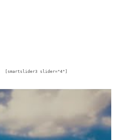
[smartslider3 slider="4"]