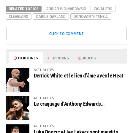
RELATED TOPICS
ADRIAN WOJNAROWSKI
CAVALIERS
CLEVELAND
DARIUS GARLAND
DONOVAN MITCHELL
CLICK TO COMMENT
HEADLINES
TRENDING
VIDEOS
ACTUALITÉS
Derrick White et le lien d’âme avec le Heat
ACTUALITÉS
Le craquage d’Anthony Edwards…
ACTUALITÉS
Luka Doncic et les Lakers sont maudits