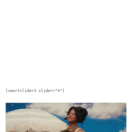
[smartslider3 slider="4"]