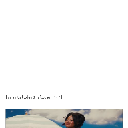
[smartslider3 slider="4"]